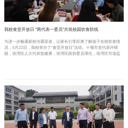
我校食堂开放日 “两代表一委员”共筑校园饮食防线
为进一步畅通家校沟通渠道，让家长们零距离了解孩子在校饮食情
况，5月22日，我校举办了“食堂开放日”活动。十堰市党代表许晴
丽，张湾区人大代表曾建勇，张湾区政协委员谭伦，张湾区市场监
管局汉江路管理所主任习冰峰，膳食监督家长委员会召集人叶靖，
各年级...