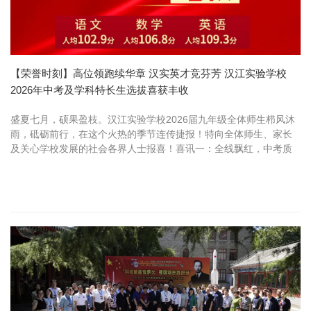
【荣誉时刻】高位领跑续华章 汉实英才竞芬芳 汉江实验学校
2026年中考及学科特长生选拔喜获丰收
盛夏七月，硕果盈枝。汉江实验学校2026届九年级全体师生栉风沐
雨，砥砺前行，在这个火热的季节连传捷报！特向全体师生、家长
及关心学校发展的社会各界人士报喜！喜讯一：全线飘红，中考质
量高位领跑在刚刚揭晓的2026年全市初中学业水平考试中，我校九
年级巩固...