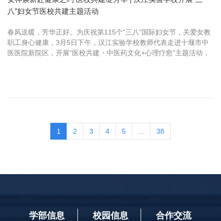
八”妇女节医校共建主题活动
春风送暖，芳华正好。为庆祝第115个“三八”国际妇女节，关爱女教
职工身心健康，3月5日下午，汉江实验学校教师代表走进十堰市中
医医院新院区，开展“医校共建・中医药文化+心理疗愈”主题活动，
以一场温暖而充实的身心之旅，向全体女教职工致以节日的诚挚问
候...
1
2
3
4
5
...
38
学部信息
校园信息
合作交流