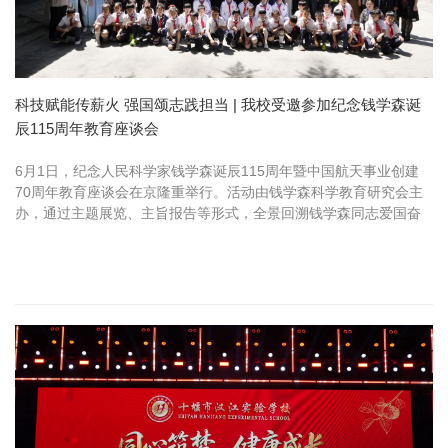
科技赋能传薪火 强国颂志践担当​ | 我校受邀参加纪念钱学森诞
辰115周年教育座谈会
6月1日，纪念人民科学家钱学森诞辰115周年暨中国航天事业创建
70周年教育座谈会在京隆重举行。活动由钱学森科学教育研究会主
办，通过主题展览、主旨报告等形式，全景回溯钱学森同志爱国奋
斗的一生。汉江教育董事长何蕾、党总支书记陈伟受邀出席，正式
获颁“钱...